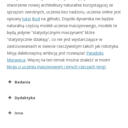
stworzenie nowej architektury naturalnie korzystającej ze
sprzężeń zwrotnych, uczenia bez nadzoru, uczenia online jest
opisany
tutaj
(
kod
na github). Dopóki dynamika nie będzie
naturalną częścią modeli uczenia maszynowego, modele te
będą jedynie “statystycznymi maszynami” które
“statystycznie działają”, co nie jest wystarczające w
zastosowaniach w świecie rzeczywistym takich jak robotyka.
Moją dalekosiężną ambicją jest rozwiązać
Paradoks
Moraveca
. Więcej na ten temat można znaleźć w moim
blogu o uczeniu maszynowym i innych rzeczach (eng)
.
Badania
Moje zainteresowania badawcze
Dydaktyka
Aktywność badawcza
2013
Inne
Publikacje
2009/2010
Pomniejsze projekty
Patenty